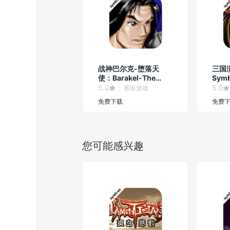
战神巴尔克-堕落天
三国
使：Barakel-The
Symb
fallen
5.0
5.0
塞班游戏
angel（Symbian
免费下载
免费
Game）
您可能感兴趣