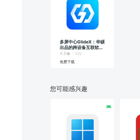
多屏中心GlideX：华硕
出品的跨设备互联软
件！
4.8
iOS
免费下载
您可能感兴趣