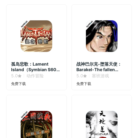
孤岛悲歌：Lament
战神巴尔克-堕落天使：
Island（Symbian S60v3
Barakel-The fallen
Game）
angel（Symbian
5.0
动作冒险
5.0
塞班游戏
Game）
免费下载
免费下载