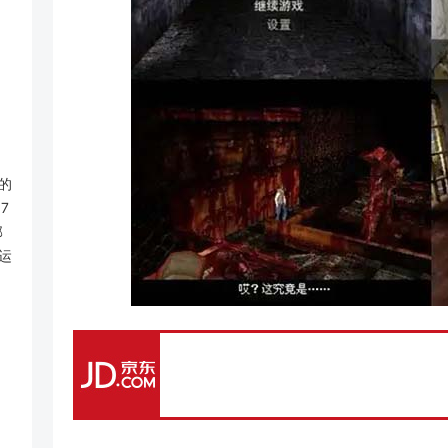
的
7
部
运