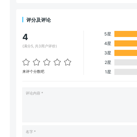
评分及评论
5星
4
4星
(满分5, 共3用户评价)
3星
2星
来评个分数吧
1星