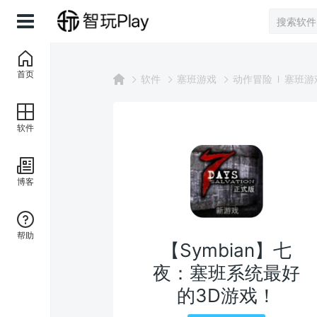
首页
软件
塞班游戏
动作冒险
塞班游
软件
博客
帮助
【Symbian】七
夜：塞班系统最好
的3D游戏！