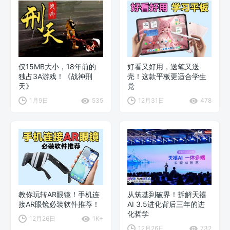
仅15MB大小，18年前的
好看又好用，送笔又送
独占3A游戏！《战神刑
壳！这款平板更适合学生
天》
党
1月9日
535
12月31日
478
教你玩转AR眼镜！手机连
从筑基到破界！拆解天禧
接AR眼镜必装软件推荐！
AI 3.5进化背后三年的进
化哲学
12月26日
1K+
12月26日
732