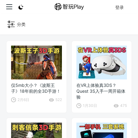
登录
分类
仅5mb大小？《波斯王
在VR上体验真3DS？
子》18年前的全3D手游！
Quest 3S入手一周开箱体
验
2月6日
522
1月30日
475