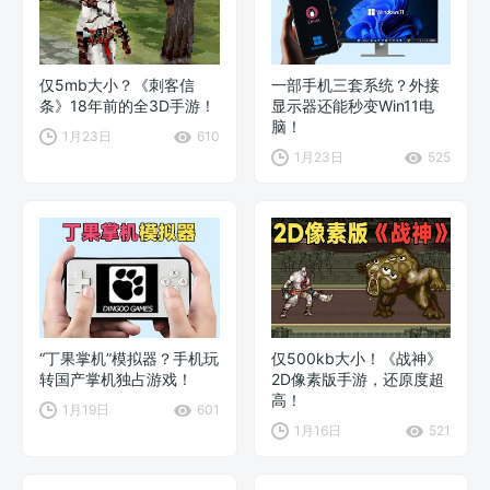
仅5mb大小？《刺客信
一部手机三套系统？外接
条》18年前的全3D手游！
显示器还能秒变Win11电
脑！
1月23日
610
1月23日
525
“丁果掌机”模拟器？手机玩
仅500kb大小！《战神》
转国产掌机独占游戏！
2D像素版手游，还原度超
高！
1月19日
601
1月16日
521