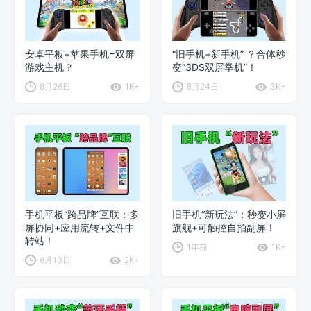
安卓平板+苹果手机=双屏
“旧手机+新手机” ？合体秒
游戏主机？
变“3DS双屏掌机”！
8月26日
1K+
8月24日
3K+
手机平板“跨品牌”互联：多
旧手机“新玩法”：秒变小屏
屏协同+应用流转+文件中
旗舰+可触控自拍副屏！
转站！
1年前
1K+
8月13日
2K+