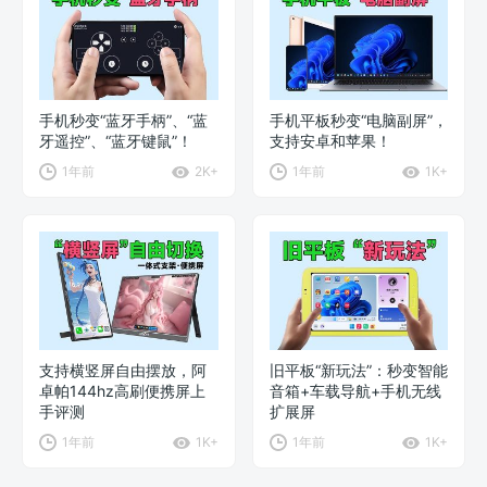
手机秒变“蓝牙手柄”、“蓝
手机平板秒变“电脑副屏”，
牙遥控”、“蓝牙键鼠”！
支持安卓和苹果！
1年前
2K+
1年前
1K+
支持横竖屏自由摆放，阿
旧平板“新玩法”：秒变智能
卓帕144hz高刷便携屏上
音箱+车载导航+手机无线
手评测
扩展屏
1年前
1K+
1年前
1K+