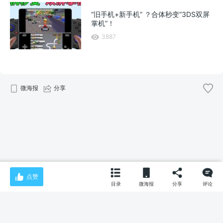
“旧手机+新手机” ？合体秒变“3DS双屏
掌机”！
3887
微海报
分享
点赞
目录
微海报
分享
评论
© 2026
智玩SmartPlay
版权所有
京ICP备17006080号-1
首页
资源
博客
专辑