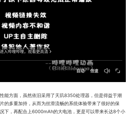
性能方面，虽然依旧采用了天玑8350处理器，但是得益于潮
片的多重加持，从而为丝滑流畅的系统体验带来了很好的保
下，再配合上6000mAh的大电池，更是可以带来长达8个小