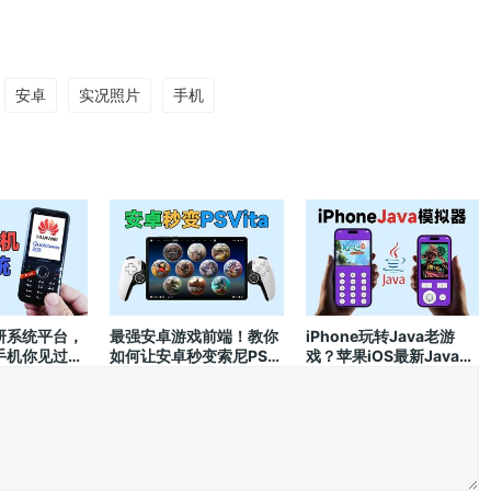
安卓
实况照片
手机
研系统平台，
最强安卓游戏前端！教你
iPhone玩转Java老游
手机你见过
如何让安卓秒变索尼PSV
戏？苹果iOS最新Java模
掌机
拟器试玩体验