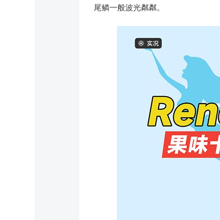
尾鳞一般波光粼粼。