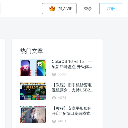
加入VIP
登录
注册
热门文章
ColorOS 16 vs 15：十
项新功能盘点 升级体验
分享！
5588
【教程】旧手机秒变电
视机顶盒，支持USB2.0
和3.0接口
4074
【教程】安卓平板如何
开启 “多窗口桌面模式”
？
4001