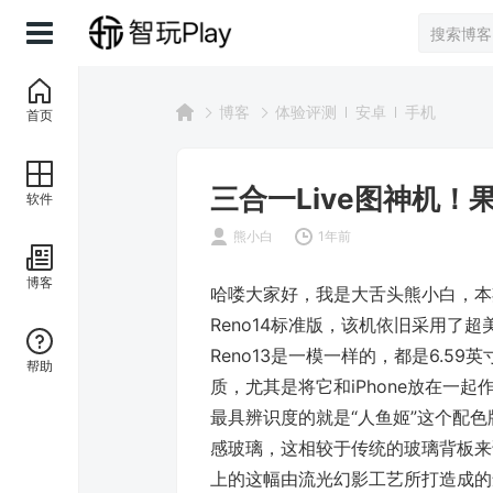
博客
体验评测
安卓
手机
首页
三合一Live图神机！果味
软件
熊小白
1年前
博客
哈喽大家好，我是大舌头熊小白，本期
Reno14标准版，该机依旧采用了
Reno13是一模一样的，都是6.5
帮助
质，尤其是将它和iPhone放在一
最具辨识度的就是“人鱼姬”这个配
感玻璃，这相较于传统的玻璃背板来说
上的这幅由流光幻影工艺所打造成的