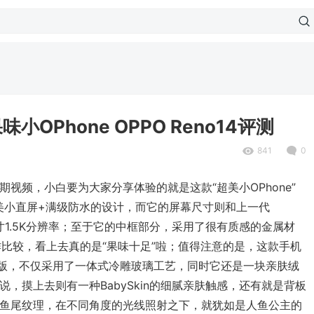
小OPhone OPPO Reno14评测
841
0
视频，小白要为大家分享体验的就是这款“超美小OPhone”
超美小直屏+满级防水的设计，而它的屏幕尺寸则和上一代
9英寸1.5K分辨率；至于它的中框部分，采用了很有质感的金属材
起作比较，看上去真的是“果味十足”啦；值得注意的是，这款手机
色版，不仅采用了一体式冷雕玻璃工艺，同时它还是一块亲肤绒
，摸上去则有一种BabySkin的细腻亲肤触感，还有就是背板
鱼尾纹理，在不同角度的光线照射之下，就犹如是人鱼公主的