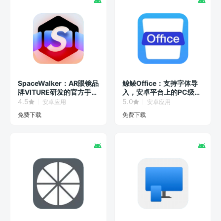
SpaceWalker：AR眼镜品
鲸鲮Office：支持字体导
牌VITURE研发的官方手机
入，安卓平台上的PC级办
客户端！
公软件！
4.5
5.0
安卓应用
安卓应用
免费下载
免费下载