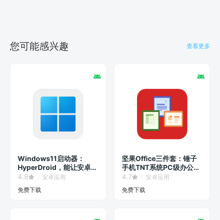
您可能感兴趣
查看更多
Windows11启动器：
坚果Office三件套：锤子
HyperDroid，能让安卓系
手机TNT系统PC级办公软
统秒变Win11界面！
件！
4.8
4.7
安卓应用
安卓应用
免费下载
免费下载