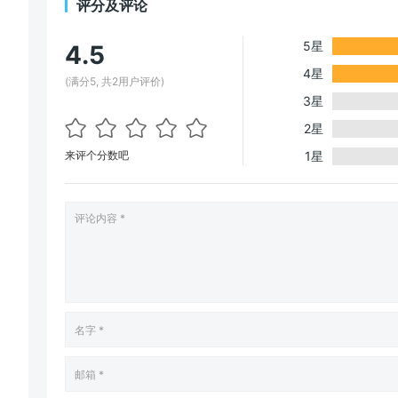
评分及评论
5星
4.5
4星
(满分5, 共2用户评价)
3星
2星
来评个分数吧
1星