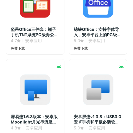
坚果Office三件套：锤子
鲸鲮Office：支持字体导
手机TNT系统PC级办公软
入，安卓平台上的PC级办
件！
公软件！
4.7
安卓应用
5.0
安卓应用
免费下载
免费下载
屏易连1.6.3版本：安卓版
安卓屏连v1.3.8：USB3.0
Moonlight月光串流服务
安卓手机和平板必装软
器！
件！
4.8
安卓应用
5.0
安卓应用