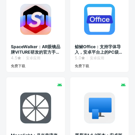
SpaceWalker：AR眼镜品
鲸鲮Office：支持字体导
牌VITURE研发的官方手机
入，安卓平台上的PC级办
客户端！
公软件！
4.5
5.0
安卓应用
安卓应用
免费下载
免费下载