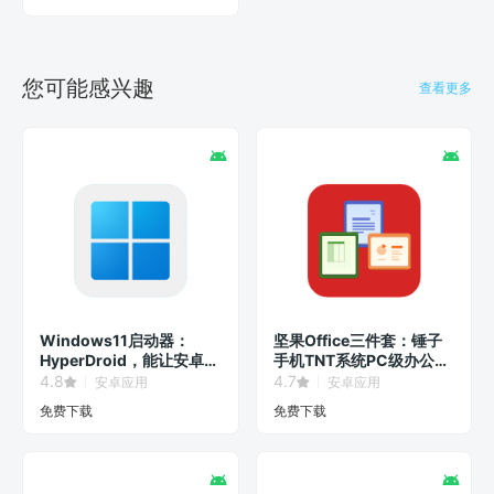
您可能感兴趣
查看更多
Windows11启动器：
坚果Office三件套：锤子
HyperDroid，能让安卓系
手机TNT系统PC级办公软
统秒变Win11界面！
件！
4.8
4.7
安卓应用
安卓应用
免费下载
免费下载