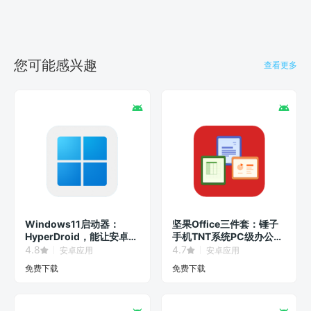
您可能感兴趣
查看更多
Windows11启动器：
坚果Office三件套：锤子
HyperDroid，能让安卓系
手机TNT系统PC级办公软
统秒变Win11界面！
件！
4.8
4.7
安卓应用
安卓应用
免费下载
免费下载