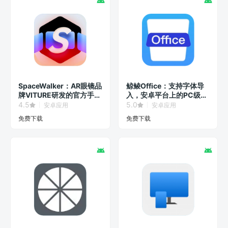
SpaceWalker：AR眼镜品
鲸鲮Office：支持字体导
牌VITURE研发的官方手机
入，安卓平台上的PC级办
客户端！
公软件！
4.5
5.0
安卓应用
安卓应用
免费下载
免费下载