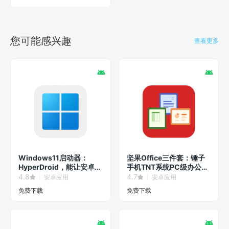
您可能感兴趣
查看更多
Windows11启动器：
坚果Office三件套：锤子
HyperDroid，能让安卓系
手机TNT系统PC级办公软
统秒变Win11界面！
件！
4.8
4.7
安卓应用
安卓应用
免费下载
免费下载