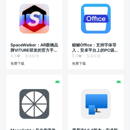
SpaceWalker：AR眼镜品
鲸鲮Office：支持字体导
牌VITURE研发的官方手机
入，安卓平台上的PC级办
客户端！
公软件！
4.5
5.0
安卓应用
安卓应用
免费下载
免费下载