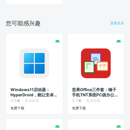
您可能感兴趣
查看更多
Windows11启动器：
坚果Office三件套：锤子
HyperDroid，能让安卓系
手机TNT系统PC级办公软
统秒变Win11界面！
件！
4.8
4.7
安卓应用
安卓应用
免费下载
免费下载