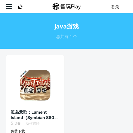
登录
java游戏
总共有 1 个
孤岛悲歌：Lament
Island（Symbian S60v3
Game）
5.0
动作冒险
免费下载