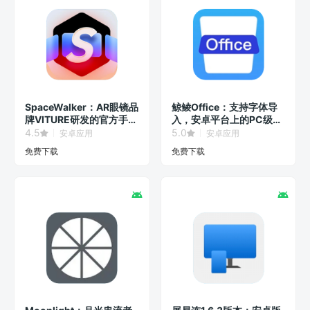
SpaceWalker：AR眼镜品
鲸鲮Office：支持字体导
牌VITURE研发的官方手机
入，安卓平台上的PC级办
客户端！
公软件！
4.5
5.0
安卓应用
安卓应用
免费下载
免费下载