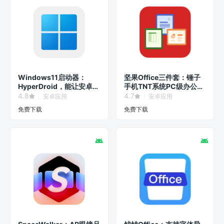
Windows11启动器：
坚果Office三件套：锤子
HyperDroid，能让安卓系
手机TNT系统PC级办公软
统秒变Win11界面！
件！
4.8
4.7
安卓应用
安卓应用
免费下载
免费下载