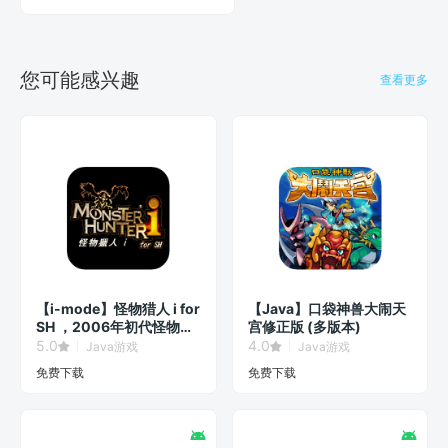
您可能感兴趣
查看更多
【i-mode】怪物猎人 i for
【Java】口袋神兽大闹天
SH ，2006年初代怪物猎
宫修正版 (多版本)
人手游！
5.0
4.0
Java游戏
Java游戏
免费下载
免费下载