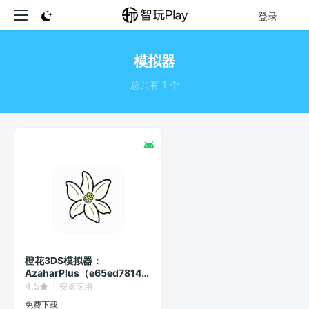
登录
模拟器
总共有 1 个
橙花3DS模拟器：
AzaharPlus（e65ed7814）
版本号
4.5
安卓应用
免费下载