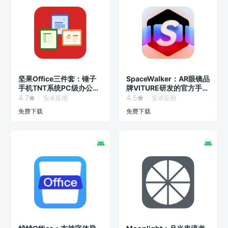
坚果Office三件套：锤子
SpaceWalker：AR眼镜品
手机TNT系统PC级办公软
牌VITURE研发的官方手机
件！
客户端！
4.7
4.5
安卓应用
安卓应用
免费下载
免费下载