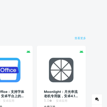
查看更多
ffice：支持字体
Moonlight：月光串流
，安卓平台上的
老机专用版，安卓4.1以
级办公软件！
上可以！
5.0
安卓应用
安卓应用
载
免费下载