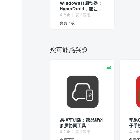
Windows11启动器：
HyperDroid，能让安
卓系统秒变Win11界
4.8
安卓应用
面！
免费下载
您可能感兴趣
易控车机版：跨品牌的
坚果O
多屏协同工具！
子手
办公
4.0
4.7
安卓应用
免费下载
免费