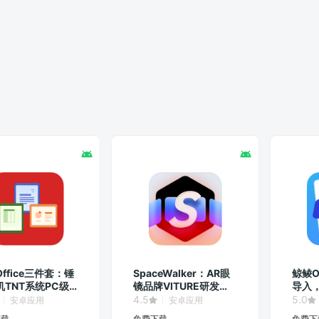
ffice三件套：锤
SpaceWalker：AR眼
鲸鲮O
机TNT系统PC级
镜品牌VITURE研发的
导入
软件！
官方手机客户端！
PC
4.5
5.0
安卓应用
安卓应用
下载
免费下载
免费下