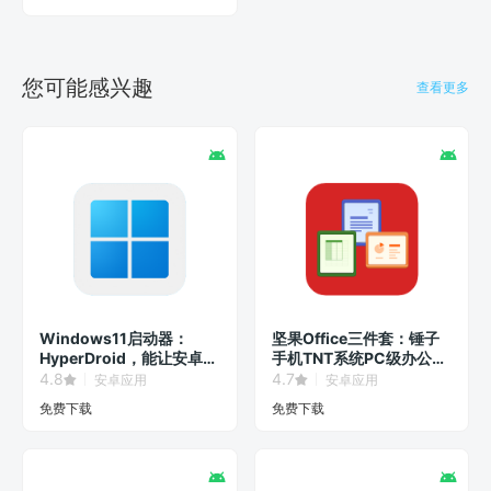
您可能感兴趣
查看更多
Windows11启动器：
坚果Office三件套：锤子
HyperDroid，能让安卓系
手机TNT系统PC级办公软
统秒变Win11界面！
件！
4.8
4.7
安卓应用
安卓应用
免费下载
免费下载