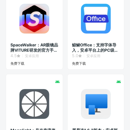
SpaceWalker：AR眼镜品
鲸鲮Office：支持字体导
牌VITURE研发的官方手机
入，安卓平台上的PC级办
客户端！
公软件！
4.5
5.0
安卓应用
安卓应用
免费下载
免费下载