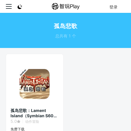
登录
孤岛悲歌
总共有 1 个
孤岛悲歌：Lament
Island（Symbian S60v3
Game）
5.0
动作冒险
免费下载