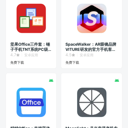
坚果Office三件套：锤
SpaceWalker：AR眼镜品牌
子手机TNT系统PC级办
VITURE研发的官方手机客户
公软件！
端！
4.7
4.5
安卓应用
安卓应用
免费下载
免费下载