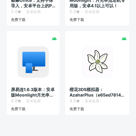
鲸鲮Office：支持字体
Moonlight：月光串流老机专
导入，安卓平台上的PC
用版，安卓4.1以上可以！
级办公软件！
5.0
5.0
安卓应用
安卓应用
免费下载
免费下载
屏易连1.6.3版本：安卓
橙花3DS模拟器：
版Moonlight月光串流
AzaharPlus（e65ed7814）
服务器！
版本号
4.8
4.5
安卓应用
安卓应用
免费下载
免费下载