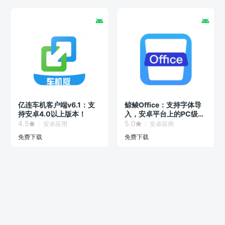
亿连车机客户端v6.1：支
鲸鲮Office：支持字体导
持安卓4.0以上版本！
入，安卓平台上的PC级办
公软件！
4.5
5.0
安卓应用
安卓应用
免费下载
免费下载
© 2026
智玩SmartPlay
版权所有
京ICP备17006080号-1
首页
资源
博客
专辑