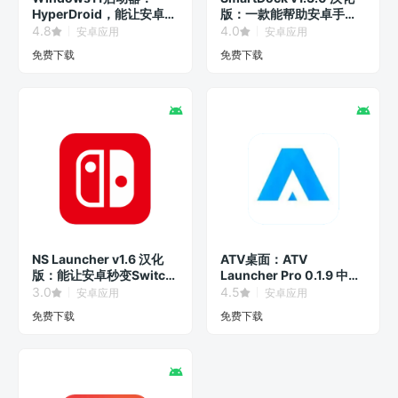
HyperDroid，能让安卓系
版：一款能帮助安卓手机
统秒变Win11界面！
和平板开启多窗口桌面模
4.8
4.0
安卓应用
安卓应用
式的扩展软件。
免费下载
免费下载
NS Launcher v1.6 汉化
ATV桌面：ATV
版：能让安卓秒变Switch
Launcher Pro 0.1.9 中文
界面的第三方启动器。
汉化专业版
3.0
4.5
安卓应用
安卓应用
免费下载
免费下载