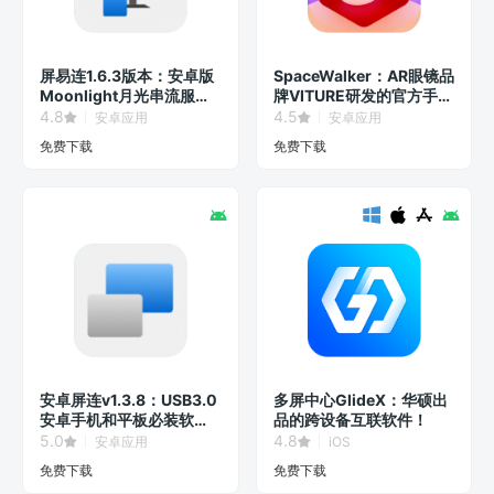
屏易连1.6.3版本：安卓版
SpaceWalker：AR眼镜品
Moonlight月光串流服务
牌VITURE研发的官方手机
器！
客户端！
4.8
4.5
安卓应用
安卓应用
免费下载
免费下载
安卓屏连v1.3.8：USB3.0
多屏中心GlideX：华硕出
安卓手机和平板必装软
品的跨设备互联软件！
件！
5.0
4.8
安卓应用
iOS
免费下载
免费下载