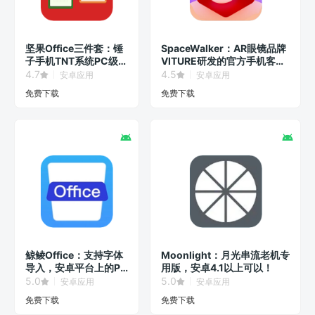
坚果Office三件套：锤
SpaceWalker：AR眼镜品牌
子手机TNT系统PC级办
VITURE研发的官方手机客户
公软件！
端！
4.7
4.5
安卓应用
安卓应用
免费下载
免费下载
鲸鲮Office：支持字体
Moonlight：月光串流老机专
导入，安卓平台上的PC
用版，安卓4.1以上可以！
级办公软件！
5.0
5.0
安卓应用
安卓应用
免费下载
免费下载