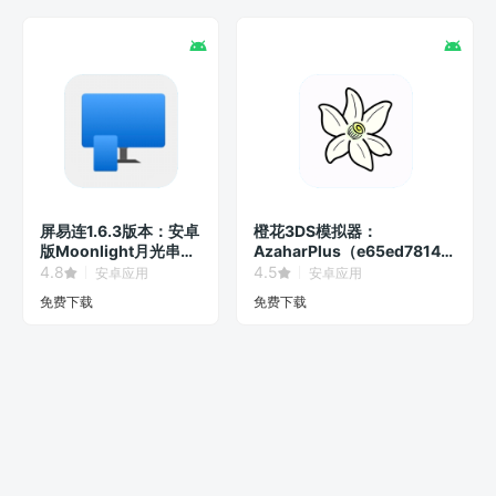
屏易连1.6.3版本：安卓
橙花3DS模拟器：
版Moonlight月光串流
AzaharPlus（e65ed7814）
服务器！
版本号
4.8
4.5
安卓应用
安卓应用
免费下载
免费下载
© 2026
智玩SmartPlay
版权所有
京ICP备17006080号-1
首页
资源
博客
专辑