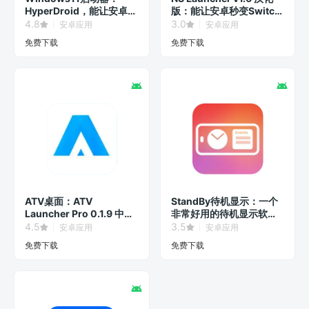
HyperDroid，能让安卓系
版：能让安卓秒变Switch
统秒变Win11界面！
界面的第三方启动器。
4.8
3.0
安卓应用
安卓应用
免费下载
免费下载
ATV桌面：ATV
StandBy待机显示：一个
Launcher Pro 0.1.9 中文
非常好用的待机显示软
汉化专业版
件！
4.5
3.5
安卓应用
安卓应用
免费下载
免费下载