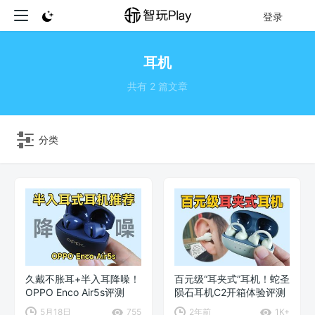
登录
耳机
共有 2 篇文章
分类
久戴不胀耳+半入耳降噪！
百元级“耳夹式”耳机！蛇圣
OPPO Enco Air5s评测
陨石耳机C2开箱体验评测
5月18日
755
2年前
1K+