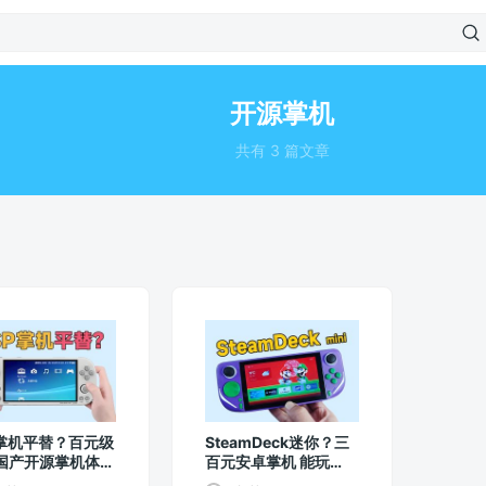
开源掌机
共有 3 篇文章
P掌机平替？百元级
SteamDeck迷你？三
国产开源掌机体验
百元安卓掌机 能玩
Switch游戏