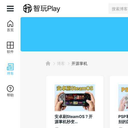
首页
软件
博客
开源掌机
博客
帮助
安卓刷SteamOS？开
PS
源掌机秒变
别的
SteamDeck！
评测