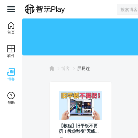
首页
软件
博客
屏易连
博客
帮助
【教程】旧平板不要
扔！教你秒变“无线串
流便携屏”！