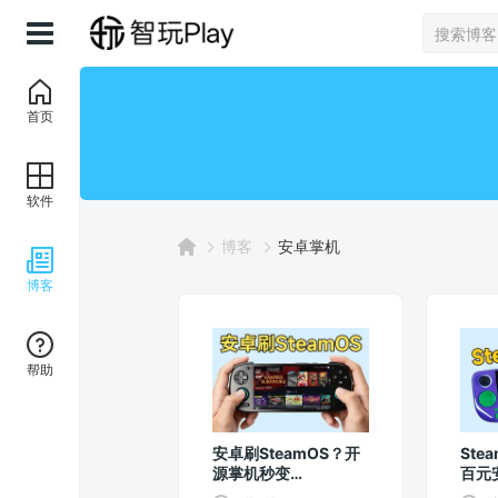
首页
软件
博客
安卓掌机
博客
帮助
安卓刷SteamOS？开
Ste
源掌机秒变
百元
SteamDeck！
Swi