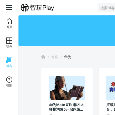
首页
软件
博客
华为
博客
帮助
华为Mate XTs 非凡大
搭载
师携鸿蒙5开启超级移
台，
动生产力新时代
见过